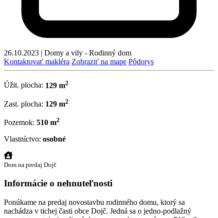
26.10.2023
|
Domy a vily - Rodinný dom
Kontaktovať makléra
Zobraziť na mape
Pôdorys
2
Úžit. plocha:
129 m
2
Zast. plocha:
129 m
2
Pozemok:
510 m
Vlastníctvo:
osobné
Dom na predaj Dojč
Informácie o nehnuteľnosti
Ponúkame na predaj novostavbu rodinného domu, ktorý sa
nachádza v tichej časti obce Dojč. Jedná sa o jedno-podlažný