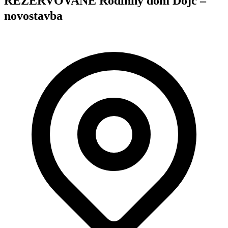
REZERVOVANÉ Rodinný dom Dojč –
novostavba