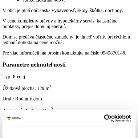
V obci je plná občianska vybavenosť, školy, škôlka, obchody.
V cene kompletný právny a hypotekárny servis, katastrálne
poplatky, prepis domu aj energií.
Dom sa predáva čiastočne zariadený, je ihneď voľný, pri rýchlom
jednaní dohoda na cene možná.
Pre viac informácií ma prosím kontaktujte na čísle 0949870146.
Parametre nehnuteľnosti
Typ:
Predaj
2
Úžitková plocha:
129 m
Druh:
Rodinný dom
2
Zastavaná plocha:
129 m
Stav:
novostavba
2
Plocha pozemku:
510 m