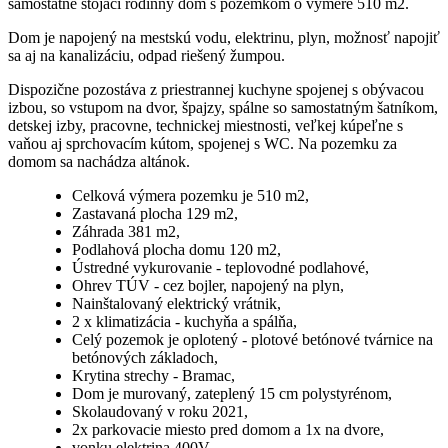
samostatne stojaci rodinný dom s pozemkom o výmere 510 m2.
Dom je napojený na mestskú vodu, elektrinu, plyn, možnosť napojiť
sa aj na kanalizáciu, odpad riešený žumpou.
Dispozične pozostáva z priestrannej kuchyne spojenej s obývacou
izbou, so vstupom na dvor, špajzy, spálne so samostatným šatníkom,
detskej izby, pracovne, technickej miestnosti, veľkej kúpeľne s
vaňou aj sprchovacím kútom, spojenej s WC. Na pozemku za
domom sa nachádza altánok.
Celková výmera pozemku je 510 m2,
Zastavaná plocha 129 m2,
Záhrada 381 m2,
Podlahová plocha domu 120 m2,
Ústredné vykurovanie - teplovodné podlahové,
Ohrev TÚV - cez bojler, napojený na plyn,
Nainštalovaný elektrický vrátnik,
2 x klimatizácia - kuchyňa a spálňa,
Celý pozemok je oplotený - plotové betónové tvárnice na
betónových základoch,
Krytina strechy - Bramac,
Dom je murovaný, zateplený 15 cm polystyrénom,
Skolaudovaný v roku 2021,
2x parkovacie miesto pred domom a 1x na dvore,
vonku elektrina 400V.