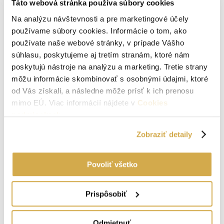
Táto webová stránka používa súbory cookies
Počet izieb:
4
Na analýzu návštevnosti a pre marketingové účely
používame súbory cookies. Informácie o tom, ako
Lokalita:
Dojč
používate naše webové stránky, v prípade Vášho
Počet izieb:
4
súhlasu, poskytujeme aj tretím stranám, ktoré nám
poskytujú nástroje na analýzu a marketing. Tretie strany
Podpivničený:
Nie
môžu informácie skombinovať s osobnými údajmi, ktoré
Internet:
áno
od Vás získali, a následne môže prísť k ich prenosu
mimo EÚ. Viac informácií nájdete v
Cookies
Príjazdová cesta:
asfaltová
podmienkach
.
Vodovod:
na pozemku
Zobraziť detaily
Plyn:
na pozemku
Kanalizácia:
neuvedené
Povoliť všetko
Okná:
Plastové okná
Prispôsobiť
Vlastníctvo:
osobné
Skolaudovaný v roku:
2021
Odmietnuť