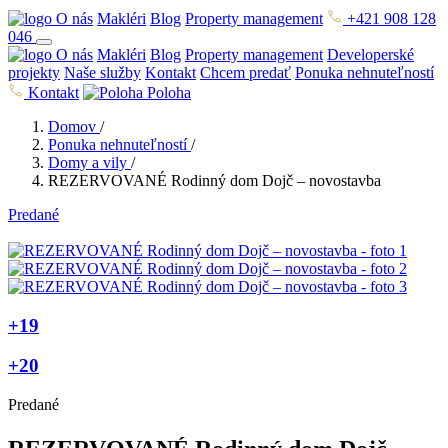
O nás
Makléri
Blog
Property management
+421 908 128
046
O nás
Makléri
Blog
Property management
Developerské
projekty
Naše služby
Kontakt
Chcem predať
Ponuka nehnuteľností
Kontakt
Poloha
Domov
/
Ponuka nehnuteľností
/
Domy a vily
/
REZERVOVANÉ Rodinný dom Dojč – novostavba
Predané
+19
+20
Predané