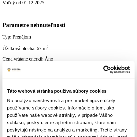
Voľný od 01.12.2025.
Parametre nehnuteľnosti
Typ:
Prenájom
2
Úžitková plocha:
67 m
Cena vrátane energií:
Áno
Druh:
2 izbový byt
Stav:
kompletná rekonštrukcia
Počet izieb:
2
Táto webová stránka používa súbory cookies
Poschodie:
3
Na analýzu návštevnosti a pre marketingové účely
používame súbory cookies. Informácie o tom, ako
Rok výstavby:
1
používate naše webové stránky, v prípade Vášho
súhlasu, poskytujeme aj tretím stranám, ktoré nám
Lokalita:
Senica
poskytujú nástroje na analýzu a marketing. Tretie strany