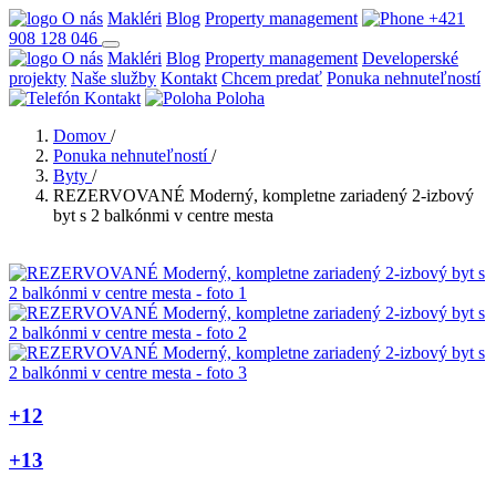
O nás
Makléri
Blog
Property management
+421
908 128 046
O nás
Makléri
Blog
Property management
Developerské
projekty
Naše služby
Kontakt
Chcem predať
Ponuka nehnuteľností
Kontakt
Poloha
Domov
/
Ponuka nehnuteľností
/
Byty
/
REZERVOVANÉ Moderný, kompletne zariadený 2-izbový
byt s 2 balkónmi v centre mesta
+12
+13