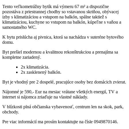
Tento veľkometrážny bytík má výmeru 67 m² a dispozične
pozostáva z priestrannej chodby so vstavanou skriňou, obývacej
izby s klimatizáciou a vstupom na balkón, spálne taktiež s
klimatizáciou, kuchyne so vstupom na balkón, kúpeľne s vaňou a
samostatného WC.
K bytu prislúcha aj pivnica, ktorá sa nachádza v suteréne bytového
domu.
Byt prešiel modernou a kvalitnou rekonštrukciou a prenajíma sa
kompletne zariadený.
2x klimatizácia.
2x zasklenený balkón.
Byt je vhodný pre 2 dospelé, pracujúce osoby bez domácich zvierat.
Nájomné je 590,- Eur na mesiac vrátane všetkých energií, TV a
internet si nájomca zriaďuje na vlastné náklady.
V blízkosti plná občianska vybavenosť, centrum len na skok, park,
obchody.
Pre viac informácií ma prosím kontaktujte na čísle 0949870146.