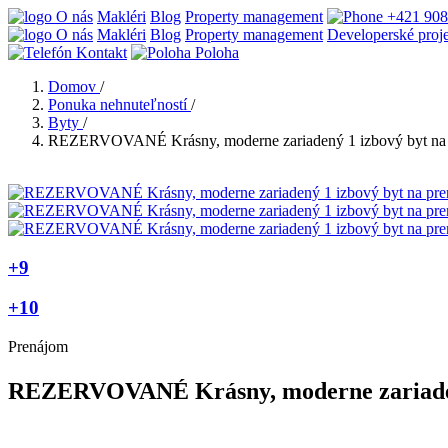
O nás
Makléri
Blog
Property management
+421 908
O nás
Makléri
Blog
Property management
Developerské proj
Kontakt
Poloha
Domov
/
Ponuka nehnuteľností
/
Byty
/
REZERVOVANÉ Krásny, moderne zariadený 1 izbový byt na
+9
+10
Prenájom
REZERVOVANÉ Krásny, moderne zariaden