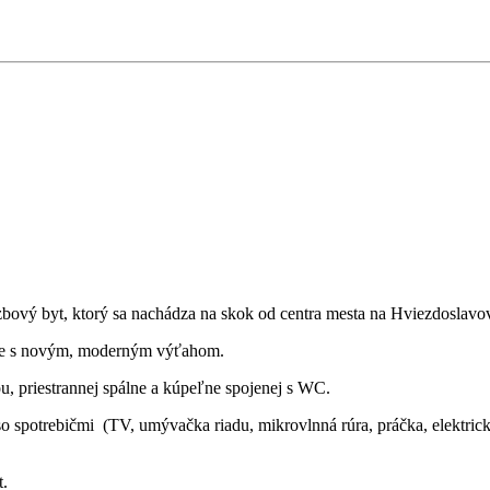
ový byt, ktorý sa nachádza na skok od centra mesta na Hviezdoslavove
vke s novým, moderným výťahom.
, priestrannej spálne a kúpeľne spojenej s WC.
so spotrebičmi (TV, umývačka riadu, mikrovlnná rúra, práčka, elektrická
t.