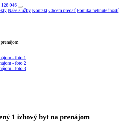
 128 046
ekty
Naše služby
Kontakt
Chcem predať
Ponuka nehnuteľností
 prenájom
ý 1 izbový byt na prenájom