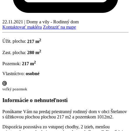
22.11.2021
|
Domy a vily - Rodinný dom
Kontaktovať makléra
Zobraziť na mape
2
Úžit. plocha:
217 m
2
Zast. plocha:
280 m
2
Pozemok:
217 m
Vlastníctvo:
osobné
veľký pozemok
Informácie o nehnuteľnosti
Ponúkame Vám na predaj priestranný rodinný dom v obci Štefanov
s úžitkovou plochou plochou 217 m2 a pozemkom 1012m2.
Dispozícia pozostáva zo vstupnej chodby, 2 izieb, menšou