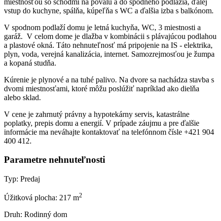
miestnosťou so schodmi na povalu a do spodného podlažia, ďalej
vstup do kuchyne, spálňa, kúpeľňa s WC a ďalšia izba s balkónom.
V spodnom podlaží domu je letná kuchyňa, WC, 3 miestnosti a
garáž. V celom dome je dlažba v kombinácii s plávajúcou podlahou
a plastové okná. Táto nehnuteľnosť má pripojenie na IS - elektrika,
plyn, voda, verejná kanalizácia, internet. Samozrejmosťou je žumpa
a kopaná studňa.
Kúrenie je plynové a na tuhé palivo. Na dvore sa nachádza stavba s
dvomi miestnosťami, ktoré môžu poslúžiť napríklad ako dielňa
alebo sklad.
V cene je zahrnutý právny a hypotekárny servis, katastrálne
poplatky, prepis domu a energií. V prípade záujmu a pre ďalšie
informácie ma neváhajte kontaktovať na telefónnom čísle +421 904
400 412.
Parametre nehnuteľnosti
Typ:
Predaj
2
Úžitková plocha:
217 m
Druh:
Rodinný dom