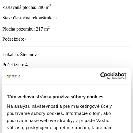
2
Zastavaná plocha:
280 m
Stav:
čiastočná rekonštrukcia
2
Plocha pozemku:
217 m
Počet izieb:
4
Lokalita:
Štefanov
Počet izieb:
4
Počet WC:
2
Počet kúpeľní:
2
Počet garáží:
1
Táto webová stránka používa súbory cookies
Počet balkónov:
1
Na analýzu návštevnosti a pre marketingové účely
používame súbory cookies. Informácie o tom, ako
Podpivničený:
Áno
používate naše webové stránky, v prípade Vášho
Internet:
Nie
súhlasu, poskytujeme aj tretím stranám, ktoré nám