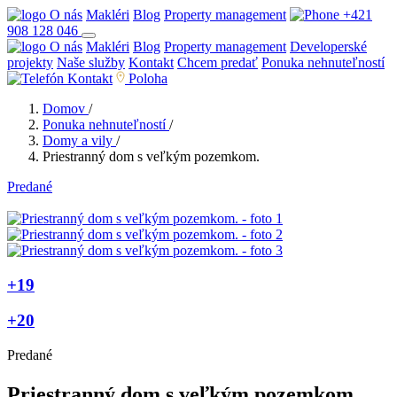
O nás
Makléri
Blog
Property management
+421
908 128 046
O nás
Makléri
Blog
Property management
Developerské
projekty
Naše služby
Kontakt
Chcem predať
Ponuka nehnuteľností
Kontakt
Poloha
Domov
/
Ponuka nehnuteľností
/
Domy a vily
/
Priestranný dom s veľkým pozemkom.
Predané
+19
+20
Predané
Priestranný dom s veľkým pozemkom.