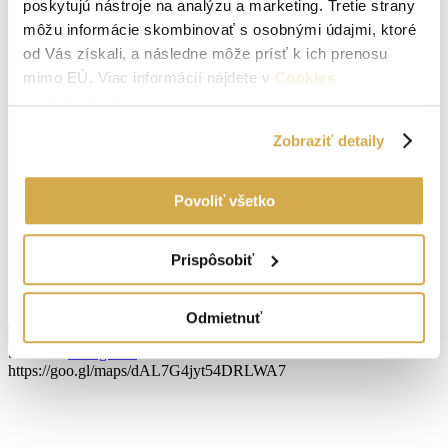
poskytujú nástroje na analýzu a marketing. Tretie strany
Príjazdová cesta:
asfaltová
môžu informácie skombinovať s osobnými údajmi, ktoré
Vodovod:
na pozemku
od Vás získali, a následne môže prísť k ich prenosu
Plyn:
na pozemku
mimo EÚ. Viac informácií nájdete v
Cookies
podmienkach
.
Kanalizácia:
na pozemku
Zobraziť detaily
Studňa:
Áno
Okná:
Plastové okná
Povoliť všetko
Vlastníctvo:
osobné
Prispôsobiť
Energetický certifikát:
C
El. napätie 400V:
Áno
Odmietnuť
Zobraziť viac informácií
Štefanov
Navigovať
https://goo.gl/maps/dAL7G4jyt54DRLWA7