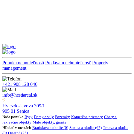
Ponuka nehnuteľností
Predávam nehnuteľnosť
Property
management
+421 908 128 046
info@hestiareal.sk
Hviezdoslavova 309/1
905 01 Senica
Naša ponuka
Byty
Domy a vily
Pozemky
Komerčné priestory
Chaty a
rekreačné objekty
Malé objekty, garáže
Hľadať v mestách
Bratislava a okolie (0)
Senica a okolie (67)
Trnava a okolie
(0)
Ostatné (25)