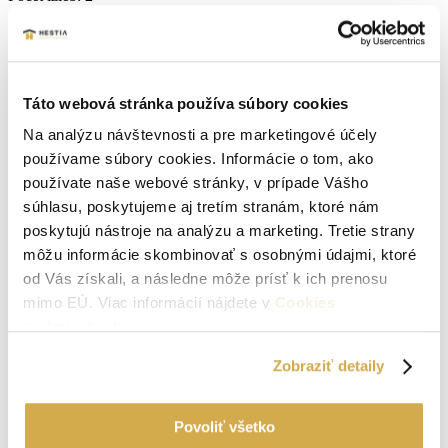
Lokalita:
Plavecký Štvrtok
Počet izieb:
2
Táto webová stránka používa súbory cookies
Podpivničený:
Áno, čiastočne
Na analýzu návštevnosti a pre marketingové účely
Internet:
áno
používame súbory cookies. Informácie o tom, ako
používate naše webové stránky, v prípade Vášho
Príjazdová cesta:
asfaltová
súhlasu, poskytujeme aj tretím stranám, ktoré nám
Vodovod:
na pozemku
poskytujú nástroje na analýzu a marketing. Tretie strany
Plyn:
na pozemku
môžu informácie skombinovať s osobnými údajmi, ktoré
od Vás získali, a následne môže prísť k ich prenosu
Kanalizácia:
na pozemku
mimo EÚ. Viac informácií nájdete v
Cookies
podmienkach
.
Okná:
Plastové okná
Zobraziť detaily
Vlastníctvo:
osobné
Energetický certifikát:
Nemá
Povoliť všetko
El. napätie 230V:
Áno