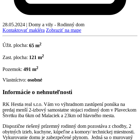
28.05.2024
|
Domy a vily - Rodinný dom
Kontaktovať makléra
Zobraziť na mape
2
Úžit. plocha:
65 m
2
Zast. plocha:
121 m
2
Pozemok:
491 m
Vlastníctvo:
osobné
Informácie o nehnuteľnosti
RK Hestia real s.r.o. Vám vo výhradnom zastúpení ponúka na
predaj menší 2-izbový samostatne stojaci rodinný dom v Plaveckom
Štvrtku iba 6km od Malaciek a 23km od hlavného mesta.
Dispozične riešený prízemný rodinný dom pozostáva z chodby, 2
obytných izieb, kuchyne, kúpeľne a komory/ technickej miestnosti.
Vykurovanie domu je zabezpečené plynom. Jedná sa o murovaný