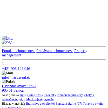
Ponuka nehnuteľností
Predávam nehnuteľnosť
Property
management
+421 908 128 046
info@hestiareal.sk
Hviezdoslavova 309/1
905 01 Senica
Naša ponuka
Byty
Domy a vily
Pozemky
Komerčné priestory
Chaty a
rekreačné objekty
Malé objekty, garáže
Hľadať v mestách
Bratislava a okolie (0)
Senica a okolie (67)
Trnava a okolie
(0)
Ostatné (25)