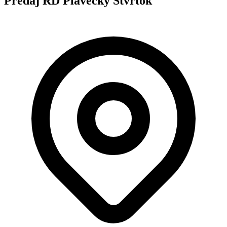
Predaj RD Plavecký Štvrtok