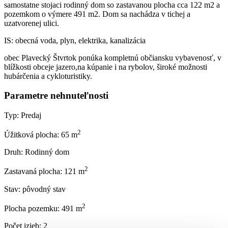
samostatne stojaci rodinný dom so zastavanou plocha cca 122 m2 a
pozemkom o výmere 491 m2. Dom sa nachádza v tichej a
uzatvorenej ulici.
IS: obecná voda, plyn, elektrika, kanalizácia
obec Plavecký Štvrtok ponúka kompletnú občiansku vybavenosť, v
blížkosti obceje jazero,na kúpanie i na rybolov, široké možnosti
hubárčenia a cykloturistiky.
Parametre nehnuteľnosti
Typ:
Predaj
2
Úžitková plocha:
65 m
Druh:
Rodinný dom
2
Zastavaná plocha:
121 m
Stav:
pôvodný stav
2
Plocha pozemku:
491 m
Počet izieb:
2