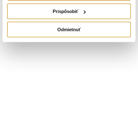
Zobraziť viac informácií
Prispôsobiť
Plavecký Štvrtok
Navigovať
Odmietnuť