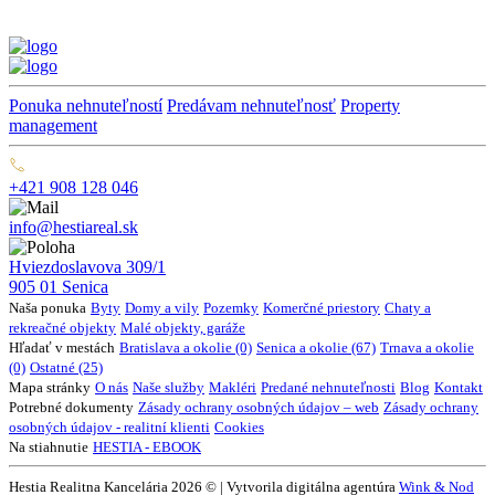
Ponuka nehnuteľností
Predávam nehnuteľnosť
Property
management
+421 908 128 046
info@hestiareal.sk
Hviezdoslavova 309/1
905 01 Senica
Naša ponuka
Byty
Domy a vily
Pozemky
Komerčné priestory
Chaty a
rekreačné objekty
Malé objekty, garáže
Hľadať v mestách
Bratislava a okolie (0)
Senica a okolie (67)
Trnava a okolie
(0)
Ostatné (25)
Mapa stránky
O nás
Naše služby
Makléri
Predané nehnuteľnosti
Blog
Kontakt
Potrebné dokumenty
Zásady ochrany osobných údajov – web
Zásady ochrany
osobných údajov - realitní klienti
Cookies
Na stiahnutie
HESTIA - EBOOK
Hestia Realitna Kancelária 2026 © | Vytvorila digitálna agentúra
Wink & Nod