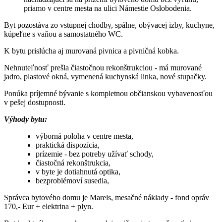
priamo v centre mesta na ulici Námestie Oslobodenia.
Byt pozostáva zo vstupnej chodby, spálne, obývacej izby, kuchyne,
kúpeľne s vaňou a samostatného WC.
K bytu prislúcha aj murovaná pivnica a pivničná kobka.
Nehnuteľnosť prešla čiastočnou rekonštrukciou - má murované
jadro, plastové okná, vymenená kuchynská linka, nové stupačky.
Ponúka príjemné bývanie s kompletnou občianskou vybavenosťou
v pešej dostupnosti.
Výhody bytu:
výborná poloha v centre mesta,
praktická dispozícia,
prízemie - bez potreby užívať schody,
čiastočná rekonštrukcia,
v byte je dotiahnutá optika,
bezproblémoví susedia,
Správca bytového domu je Marels, mesačné náklady - fond opráv
170,- Eur + elektrina + plyn.