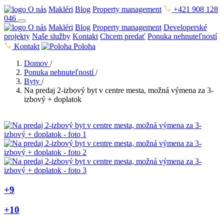
O nás
Makléri
Blog
Property management
+421 908 128
046
O nás
Makléri
Blog
Property management
Developerské
projekty
Naše služby
Kontakt
Chcem predať
Ponuka nehnuteľností
Kontakt
Poloha
Domov
/
Ponuka nehnuteľností
/
Byty
/
Na predaj 2-izbový byt v centre mesta, možná výmena za 3-
izbový + doplatok
+9
+10