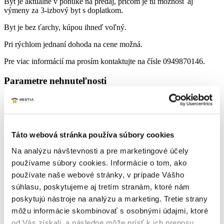
Byt je aktuálne v ponuke na predaj, pričom je tu možnosť aj
výmeny za 3-izbový byt s doplatkom.
Byt je bez ťarchy, kúpou ihneď voľný.
Pri rýchlom jednaní dohoda na cene možná.
Pre viac informácií ma prosím kontaktujte na čísle 0949870146.
Parametre nehnuteľnosti
Typ:
Predaj
2
Úžitková plocha:
50 m
Táto webová stránka používa súbory cookies
Druh:
2 izbový byt
Na analýzu návštevnosti a pre marketingové účely
Stav:
čiastočná rekonštrukcia
používame súbory cookies. Informácie o tom, ako
Počet izieb:
2
používate naše webové stránky, v prípade Vášho
súhlasu, poskytujeme aj tretím stranám, ktoré nám
Rok výstavby:
1
poskytujú nástroje na analýzu a marketing. Tretie strany
môžu informácie skombinovať s osobnými údajmi, ktoré
Lokalita:
Senica
od Vás získali, a následne môže prísť k ich prenosu