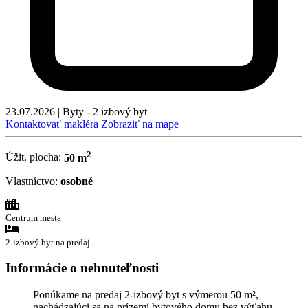
23.07.2026
|
Byty - 2 izbový byt
Kontaktovať makléra
Zobraziť na mape
2
Úžit. plocha:
50 m
Vlastníctvo:
osobné
Centrum mesta
2-izbový byt na predaj
Informácie o nehnuteľnosti
Ponúkame na predaj 2-izbový byt s výmerou 50 m²,
nachádzajúci sa na prízemí bytového domu bez výťahu,