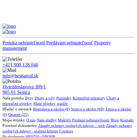
Ponuka nehnuteľností
Predávam nehnuteľnosť
Property
management
+421 908 128 046
info@hestiareal.sk
Hviezdoslavova 309/1
905 01 Senica
Naša ponuka
Byty
Domy a vily
Pozemky
Komerčné priestory
Chaty a
rekreačné objekty
Malé objekty, garáže
Hľadať v mestách
Bratislava a okolie (0)
Senica a okolie (69)
Trnava a okolie
(0)
Ostatné (25)
Mapa stránky
O nás
Naše služby
Makléri
Predané nehnuteľnosti
Blog
Kontakt
Potrebné dokumenty
Zásady ochrany osobných údajov – web
Zásady ochrany
osobných údajov - realitní klienti
Cookies
Na stiahnutie
HESTIA - EBOOK