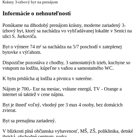
Krásny 3-izbový byt na prenájom
Informácie o nehnuteľnosti
Ponúkame na dlhodobý prenájom krásny, moderne zariadený 3-
izbový byt, ktorý sa nachádza vo vyhľadávanej lokalite v Senici na
ulici S. Jurkoviča.
Byt o výmere 74 m² sa nachádza na 5/7 poschodí v zateplenej
bytovke s výťahom.
Dispozične pozostáva z chodby, 3 samostatných izieb, kuchyne so
vstupom na lodžiu, kúpeľne s vaňou a samostatného WC.
K bytu prislúcha aj lodžia a pivnica v suteréne.
Nájom je 700,- Eur na mesiac, vrátane energií, TV - Orange a
internet sú taktiež v cene nájmu.
Byt je ihneď voľný, vhodný pre 3 max 4 osoby, bez domácich
zvierat.
Byt sa prenajíma zariadený.
V blízkosti plná občianska vybavenosť, MŠ, ZŠ, poliklinika, detské
ihriská, obchodné centrum, parky.