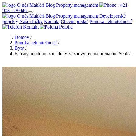
O nás
Makléri
Blog
Property management
+421
908 128 046
O nás
Makléri
Blog
Property management
Developerské
projekty
Naše služby
Kontakt
Chcem predať
Ponuka nehnuteľností
Kontakt
Poloha
Domov
/
Ponuka nehnuteľností
/
Byty
/
Krásny, moderne zariadený 3-izbový byt na prenájom Senica