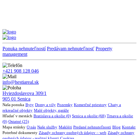
Ponuka nehnuteľností
Predávam nehnuteľnosť
Property
management
+421 908 128 046
info@hestiareal.sk
Hviezdoslavova 309/1
905 01 Senica
Naša ponuka
Byty
Domy a vily
Pozemky
Komerčné priestory
Chaty a
rekreačné objekty
Malé objekty, garáže
Hľadať v mestách
Bratislava a okolie (0)
Senica a okolie (68)
Trnava a okolie
(0)
Ostatné (25)
Mapa stránky
O nás
Naše služby
Makléri
Predané nehnuteľnosti
Blog
Kontakt
Potrebné dokumenty
Zásady ochrany osobných údajov – web
Zásady ochrany
osobných údajov - realitní klienti
Cookies