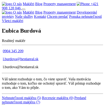
O nás
Makléri
Blog
Property management
+421
908 128 046
O nás
Makléri
Blog
Property management
Developerské
projekty
Naše služby
Kontakt
Chcem predať
Ponuka nehnuteľností
Všetci makléri
Ľubica Burdová
Realitný maklér
0904 345 209
l.burdova@hestiareal.sk
l.burdova@hestiareal.sk
Váš talent rozhoduje o tom, čo viete spraviť. Vaša motivácia
rozhoduje o tom, koľko ste ochotný spraviť. Váš prístup rozhoduje
o tom, ako Vám to pôjde.
Nehnuteľnosti makléra (5)
Recenzie makléra (0)
Predané
nehnuteľnosti makléra (7)