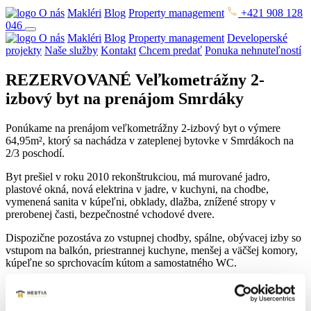
O nás
Makléri
Blog
Property management
+421 908 128
046
O nás
Makléri
Blog
Property management
Developerské
projekty
Naše služby
Kontakt
Chcem predať
Ponuka nehnuteľností
REZERVOVANÉ Veľkometrážny 2-
izbový byt na prenájom Smrdáky
Ponúkame na prenájom veľkometrážny 2-izbový byt o výmere
64,95m², ktorý sa nachádza v zateplenej bytovke v Smrdákoch na
2/3 poschodí.
Byt prešiel v roku 2010 rekonštrukciou, má murované jadro,
plastové okná, nová elektrina v jadre, v kuchyni, na chodbe,
vymenená sanita v kúpeľni, obklady, dlažba, znížené stropy v
prerobenej časti, bezpečnostné vchodové dvere.
Dispozične pozostáva zo vstupnej chodby, spálne, obývacej izby so
vstupom na balkón, priestrannej kuchyne, menšej a väčšej komory,
kúpeľne so sprchovacím kútom a samostatného WC.
Byt je orientovaný na svetové strany Východ /kuchyňa a
špajza/, Západ /obývacia izba a spálňa/.