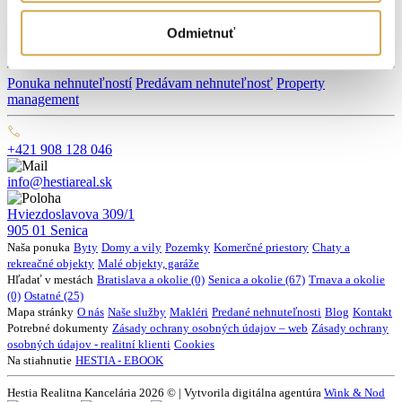
Odmietnuť
Ponuka nehnuteľností
Predávam nehnuteľnosť
Property
management
+421 908 128 046
info@hestiareal.sk
Hviezdoslavova 309/1
905 01 Senica
Naša ponuka
Byty
Domy a vily
Pozemky
Komerčné priestory
Chaty a
rekreačné objekty
Malé objekty, garáže
Hľadať v mestách
Bratislava a okolie (0)
Senica a okolie (67)
Trnava a okolie
(0)
Ostatné (25)
Mapa stránky
O nás
Naše služby
Makléri
Predané nehnuteľnosti
Blog
Kontakt
Potrebné dokumenty
Zásady ochrany osobných údajov – web
Zásady ochrany
osobných údajov - realitní klienti
Cookies
Na stiahnutie
HESTIA - EBOOK
Hestia Realitna Kancelária 2026 © | Vytvorila digitálna agentúra
Wink & Nod