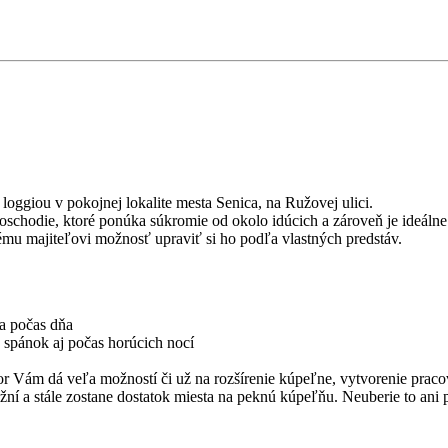
ggiou v pokojnej lokalite mesta Senica, na Ružovej ulici.
schodie, ktoré ponúka súkromie od okolo idúcich a zároveň je ideáln
vému majiteľovi možnosť upraviť si ho podľa vlastných predstáv.
la počas dňa
ý spánok aj počas horúcich nocí
r Vám dá veľa možností či už na rozšírenie kúpeľne, vytvorenie pracov
žní a stále zostane dostatok miesta na peknú kúpeľňu. Neuberie to ani 