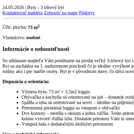
24.05.2026
|
Byty - 3 izbový byt
Kontaktovať makléra
Zobraziť na mape
Pôdorys
2
Úžit. plocha:
73 m
Vlastníctvo:
osobné
Informácie o nehnuteľnosti
So súhlasom majiteľa Vám ponúkame na predaj veľký 3-izbový byt s lo
Byt sa nachádza na 1. nadzemnom poschodí čo je ideálne vyvýšené po
rodiny ako i pre staršie osoby. Byt je v pôvodnom stave, čo dáva no
Dispozícia a orientácia:
Výmera bytu: 73 m² + 3,5m2 loggia
Obývačka a kuchyňa sú orientované na juh – dostatok svet
Spálňa a izba sú orientované na sever – ideálne na príjemn
Priestranná presklená loggia so vstupom z obývačky
Dve komory – menšia s oknom a jedna väčšia. Tento priesto
krásne vytvoriť ďalšia izba. Dostatok priestoru Vám to umo
Vstupná hala s dodatočným úložným priestorom