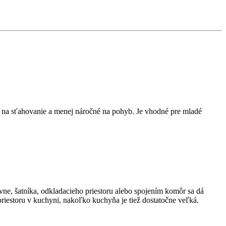
e na sťahovanie a menej náročné na pohyb. Je vhodné pre mladé
ne, šatníka, odkladacieho priestoru alebo spojením komôr sa dá
priestoru v kuchyni, nakoľko kuchyňa je tiež dostatočne veľká.