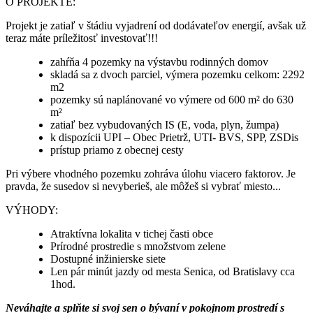
O PROJEKTE:
Projekt je zatiaľ v štádiu vyjadrení od dodávateľov energií, avšak už
teraz máte príležitosť investovať!!!
zahŕňa 4 pozemky na výstavbu rodinných domov
skladá sa z dvoch parciel, výmera pozemku celkom: 2292
m2
pozemky sú naplánované vo výmere od 600 m² do 630
m²
zatiaľ bez vybudovaných IS (E, voda, plyn, žumpa)
k dispozícii UPI – Obec Prietrž, UTI- BVS, SPP, ZSDis
prístup priamo z obecnej cesty
Pri výbere vhodného pozemku zohráva úlohu viacero faktorov. Je
pravda, že susedov si nevyberieš, ale môžeš si vybrať miesto...
VÝHODY:
Atraktívna lokalita v tichej časti obce
Prírodné prostredie s množstvom zelene
Dostupné inžinierske siete
Len pár minút jazdy od mesta Senica, od Bratislavy cca
1hod.
Neváhajte a splňte si svoj sen o bývaní v pokojnom prostredí s