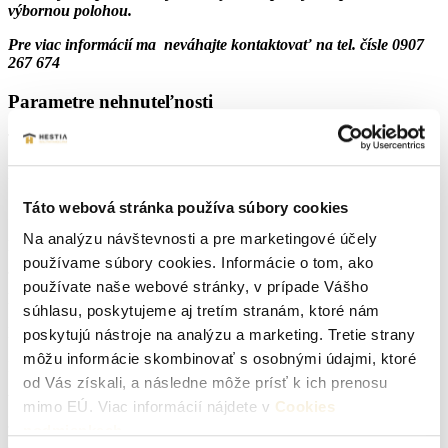
výbornou polohou.
Pre viac informácií ma neváhajte kontaktovať na tel. čísle 0907
267 674
Parametre nehnuteľnosti
Typ:
Predaj
Druh:
pre rodinné domy
Táto webová stránka používa súbory cookies
Stav:
projekt
Na analýzu návštevnosti a pre marketingové účely
2
Plocha pozemku:
2200 m
používame súbory cookies. Informácie o tom, ako
používate naše webové stránky, v prípade Vášho
Lokalita:
Prietrž
súhlasu, poskytujeme aj tretím stranám, ktoré nám
Podpivničený:
Nie
poskytujú nástroje na analýzu a marketing. Tretie strany
môžu informácie skombinovať s osobnými údajmi, ktoré
Internet:
nie je
od Vás získali, a následne môže prísť k ich prenosu
Vodovod:
nie je
mimo EÚ. Viac informácií nájdete v
Cookies
podmienkach
.