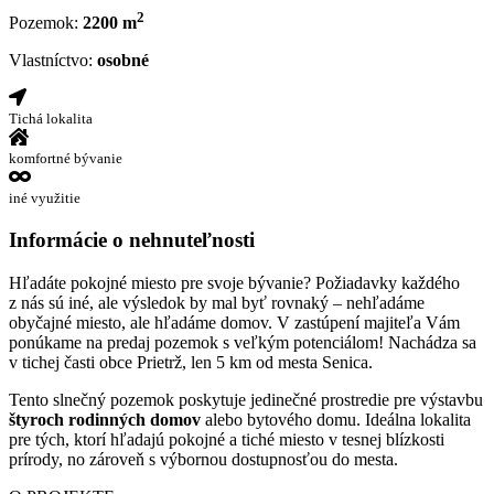
2
Pozemok:
2200 m
Vlastníctvo:
osobné
Tichá lokalita
komfortné bývanie
iné využitie
Informácie o nehnuteľnosti
Hľadáte pokojné miesto pre svoje bývanie? Požiadavky každého
z nás sú iné, ale výsledok by mal byť rovnaký – nehľadáme
obyčajné miesto, ale hľadáme domov. V zastúpení majiteľa Vám
ponúkame na predaj pozemok s veľkým potenciálom! Nachádza sa
v tichej časti obce Prietrž, len 5 km od mesta Senica.
Tento slnečný pozemok poskytuje jedinečné prostredie pre výstavbu
štyroch rodinných domov
alebo bytového domu. Ideálna lokalita
pre tých, ktorí hľadajú pokojné a tiché miesto v tesnej blízkosti
prírody, no zároveň s výbornou dostupnosťou do mesta.