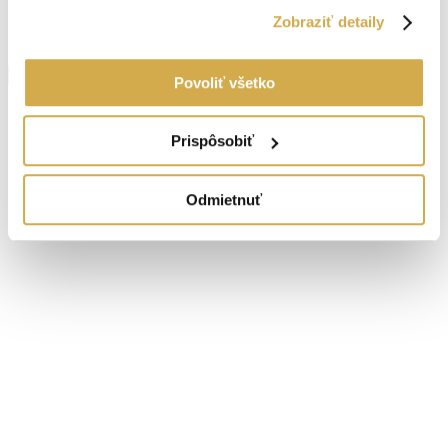
Vlastníctvo:
osobné
Zobraziť detaily
Energetický certifikát:
A
Zobraziť viac informácií
Povoliť všetko
Prietrž
Navigovať
Prispôsobiť
Odmietnuť