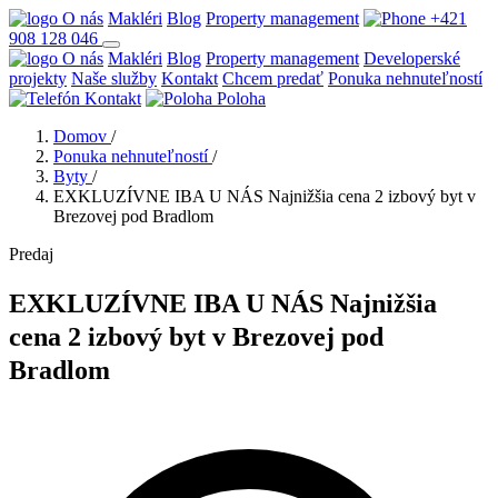
O nás
Makléri
Blog
Property management
+421
908 128 046
O nás
Makléri
Blog
Property management
Developerské
projekty
Naše služby
Kontakt
Chcem predať
Ponuka nehnuteľností
Kontakt
Poloha
Domov
/
Ponuka nehnuteľností
/
Byty
/
EXKLUZÍVNE IBA U NÁS Najnižšia cena 2 izbový byt v
Brezovej pod Bradlom
Predaj
EXKLUZÍVNE IBA U NÁS Najnižšia
cena 2 izbový byt v Brezovej pod
Bradlom