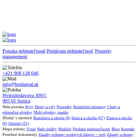
Ponuka nehnuteľností
Predávam nehnuteľnosť
Property
management
+421 908 128 046
info@hestiareal.sk
Hviezdoslavova 309/1
905 01 Senica
Naša ponuka
Byty
Domy a vily
Pozemky
Komerčné priestory
Chaty a
rekreačné objekty
Malé objekty, garáže
Hľadať v mestách
Bratislava a okolie (0)
Senica a okolie (67)
Trnava a okolie
(0)
Ostatné (25)
Mapa stránky
O nás
Naše služby
Makléri
Predané nehnuteľnosti
Blog
Kontakt
Potrebné dokumenty
Zásady ochrany osobných údajov – web
Zásady ochrany