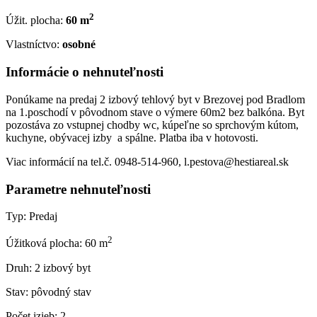
2
Úžit. plocha:
60 m
Vlastníctvo:
osobné
Informácie o nehnuteľnosti
Ponúkame na predaj 2 izbový tehlový byt v Brezovej pod Bradlom
na 1.poschodí v pôvodnom stave o výmere 60m2 bez balkóna. Byt
pozostáva zo vstupnej chodby wc, kúpeľne so sprchovým kútom,
kuchyne, obývacej izby a spálne. Platba iba v hotovosti.
Viac informácií na tel.č. 0948-514-960, l.pestova@hestiareal.sk
Parametre nehnuteľnosti
Typ:
Predaj
2
Úžitková plocha:
60 m
Druh:
2 izbový byt
Stav:
pôvodný stav
Počet izieb:
2