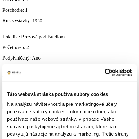
Poschodie:
1
Rok výstavby:
1950
Lokalita:
Brezová pod Bradlom
Počet izieb:
2
Podpivničený:
Áno
Internet:
áno
Vlastníctvo:
osobné
Táto webová stránka používa súbory cookies
Energetický certifikát:
Nemá
Na analýzu návštevnosti a pre marketingové účely
Zobraziť viac informácií
používame súbory cookies. Informácie o tom, ako
Brezová pod Bradlom
Navigovať
https://maps.app.goo.gl/2Wp62ZkcEyScZu65A
používate naše webové stránky, v prípade Vášho
súhlasu, poskytujeme aj tretím stranám, ktoré nám
poskytujú nástroje na analýzu a marketing. Tretie strany