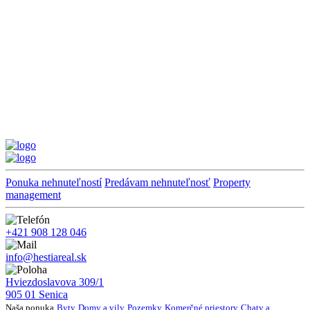
Ponuka nehnuteľností
Predávam nehnuteľnosť
Property
management
+421 908 128 046
info@hestiareal.sk
Hviezdoslavova 309/1
905 01 Senica
Naša ponuka
Byty
Domy a vily
Pozemky
Komerčné priestory
Chaty a