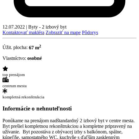
12.07.2022
|
Byty - 2 izbový byt
Kontaktovať makléra
Zobraziť na mape
Pôdorys
2
Úžit. plocha:
67 m
Vlastníctvo:
osobné
top prenájom
centrum mesta
kompletná rekonštrukcia
Informácie o nehnuteľnosti
Ponúkame na prenájom nadštandardný 2 izbový byt v centre mesta.
Byt prešiel kompletnou rekonštrukciou a kompletne pripravený na
užívanie. Byt pozostáva z obývacej izby s balkónom, spálne,
kúpeľňe, samostatného WC, kuchyňe s ďaľším zasklenným