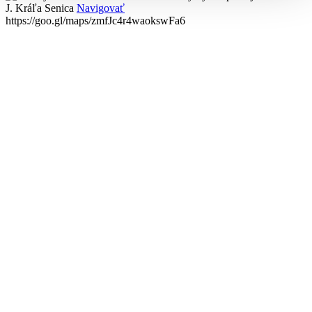
J. Kráľa
Senica
Navigovať
https://goo.gl/maps/zmfJc4r4waokswFa6