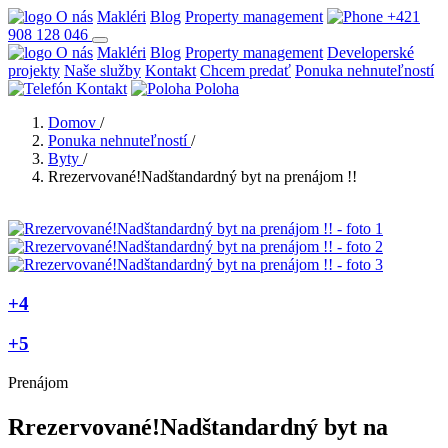
O nás
Makléri
Blog
Property management
+421
908 128 046
O nás
Makléri
Blog
Property management
Developerské
projekty
Naše služby
Kontakt
Chcem predať
Ponuka nehnuteľností
Kontakt
Poloha
Domov
/
Ponuka nehnuteľností
/
Byty
/
Rrezervované!Nadštandardný byt na prenájom !!
+4
+5
Prenájom
Rrezervované!Nadštandardný byt na