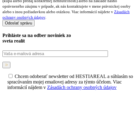
(kúpa alebo predaj konkrétnej nehnuteľnosti) alebo na základe nášho
oprávneného záujmu v prípade, ak nás kontaktujete v mene právnickej osoby
alebo s inou požiadavkou alebo otázkou. Viac informácií nájdete v
Zásadách
ochrany osobných údajov
.
Prihláste sa na
odber noviniek
zo
sveta realít
Chcem odoberať newsletter od HESTIAREAL a súhlasím so
spracúvaním mojej emailovej adresy za týmto účelom. Viac
informácií nájdem v
Zásadách ochrany osobných údajov