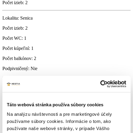
Počet izieb:
2
Lokalita:
Senica
Počet izieb:
2
Počet WC:
1
Počet kúpeľní:
1
Počet balkónov:
2
Podpivničený:
Nie
Internet:
ano
Príjazdová cesta:
asfaltová
Okná:
Plastové okná
Táto webová stránka používa súbory cookies
Na analýzu návštevnosti a pre marketingové účely
Vlastníctvo:
osobné
používame súbory cookies. Informácie o tom, ako
Energetický certifikát:
A
používate naše webové stránky, v prípade Vášho