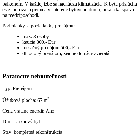
balkónom. V každej izbe sa nachádza klimatizácia. K bytu prislúcha
ešte murovaná pivnica v suteréne bytového domu, prkatická špajza
na medziposchodí.
Podmienky a požiadavky prenájmu:
max. 3 osoby
kaucia 800,- Eur
mesačný prenájom 500,- Eur
dlhodobý prenájom, žiadne domáce zvieratá
Parametre nehnuteľnosti
Typ:
Prenájom
2
Úžitková plocha:
67 m
Cena vrátane energií:
Áno
Druh:
2 izbový byt
Stav:
kompletná rekonštrukcia