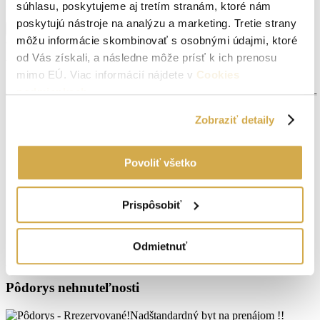
El. napätie 230V:
Áno
súhlasu, poskytujeme aj tretím stranám, ktoré nám
poskytujú nástroje na analýzu a marketing. Tretie strany
Zobraziť viac informácií
môžu informácie skombinovať s osobnými údajmi, ktoré
od Vás získali, a následne môže prísť k ich prenosu
Virtuálna prehliadka
mimo EÚ. Viac informácií nájdete v
Cookies
podmienkach
.
Zobraziť detaily
Povoliť všetko
Prispôsobiť
Odmietnuť
Pôdorys nehnuteľnosti