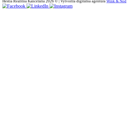
Hestia Realitna Kancelária 2026 © | Vytvorila digitálna agentúra
Wink & Nod