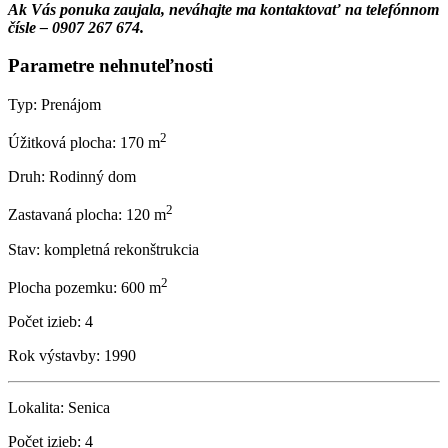
Ak Vás ponuka zaujala, neváhajte ma kontaktovať na telefónnom
čísle – 0907 267 674.
Parametre nehnuteľnosti
Typ:
Prenájom
2
Úžitková plocha:
170 m
Druh:
Rodinný dom
2
Zastavaná plocha:
120 m
Stav:
kompletná rekonštrukcia
2
Plocha pozemku:
600 m
Počet izieb:
4
Rok výstavby:
1990
Lokalita:
Senica
Počet izieb:
4