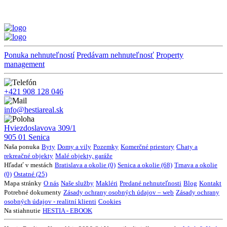
Ponuka nehnuteľností
Predávam nehnuteľnosť
Property
management
+421 908 128 046
info@hestiareal.sk
Hviezdoslavova 309/1
905 01 Senica
Naša ponuka
Byty
Domy a vily
Pozemky
Komerčné priestory
Chaty a
rekreačné objekty
Malé objekty, garáže
Hľadať v mestách
Bratislava a okolie (0)
Senica a okolie (68)
Trnava a okolie
(0)
Ostatné (25)
Mapa stránky
O nás
Naše služby
Makléri
Predané nehnuteľnosti
Blog
Kontakt
Potrebné dokumenty
Zásady ochrany osobných údajov – web
Zásady ochrany
osobných údajov - realitní klienti
Cookies
Na stiahnutie
HESTIA - EBOOK