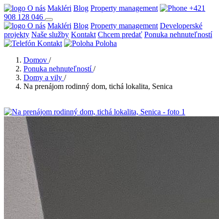
O nás
Makléri
Blog
Property management
+421
908 128 046
O nás
Makléri
Blog
Property management
Developerské
projekty
Naše služby
Kontakt
Chcem predať
Ponuka nehnuteľností
Kontakt
Poloha
Domov
/
Ponuka nehnuteľností
/
Domy a vily
/
Na prenájom rodinný dom, tichá lokalita, Senica