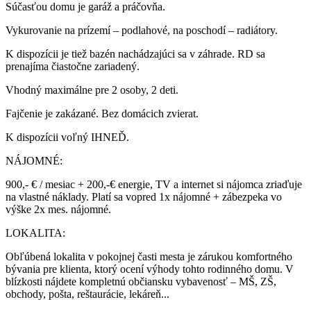
Súčasťou domu je garáž a práčovňa.
Vykurovanie na prízemí – podlahové, na poschodí – radiátory.
K dispozícii je tiež bazén nachádzajúci sa v záhrade. RD sa
prenajíma čiastočne zariadený.
Vhodný maximálne pre 2 osoby, 2 deti.
Fajčenie je zakázané. Bez domácich zvierat.
K dispozícii voľný IHNEĎ.
NÁJOMNÉ:
900,- € / mesiac + 200,-€ energie, TV a internet si nájomca zriaďuje
na vlastné náklady. Platí sa vopred 1x nájomné + zábezpeka vo
výške 2x mes. nájomné.
LOKALITA:
Obľúbená lokalita v pokojnej časti mesta je zárukou komfortného
bývania pre klienta, ktorý ocení výhody tohto rodinného domu. V
blízkosti nájdete kompletnú občiansku vybavenosť – MŠ, ZŠ,
obchody, pošta, reštaurácie, lekáreň...