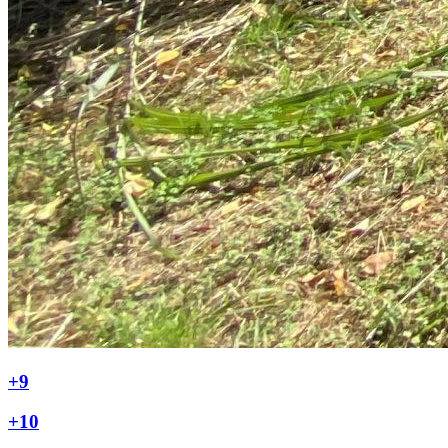
+9
+10