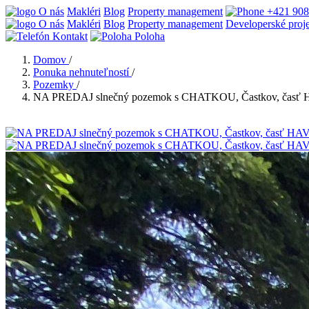
O nás
Makléri
Blog
Property management
+421 908
O nás
Makléri
Blog
Property management
Developerské proj
Kontakt
Poloha
Domov
/
Ponuka nehnuteľností
/
Pozemky
/
NA PREDAJ slnečný pozemok s CHATKOU, Častkov, časť 