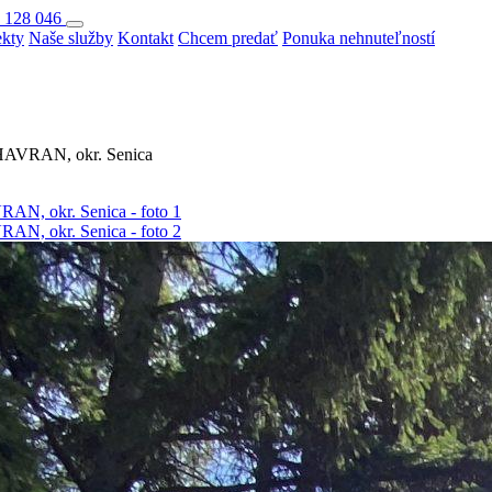
 128 046
ekty
Naše služby
Kontakt
Chcem predať
Ponuka nehnuteľností
HAVRAN, okr. Senica