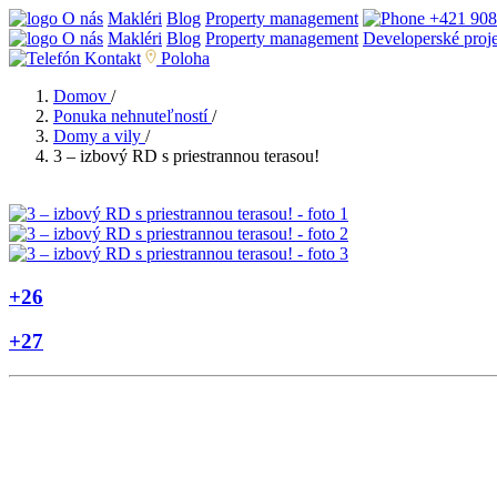
O nás
Makléri
Blog
Property management
+421 908
O nás
Makléri
Blog
Property management
Developerské proj
Kontakt
Poloha
Domov
/
Ponuka nehnuteľností
/
Domy a vily
/
3 – izbový RD s priestrannou terasou!
+26
+27