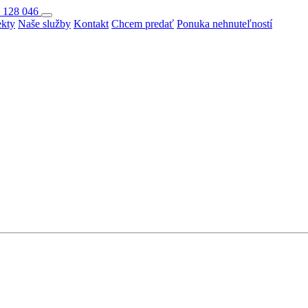
 128 046
ekty
Naše služby
Kontakt
Chcem predať
Ponuka nehnuteľností