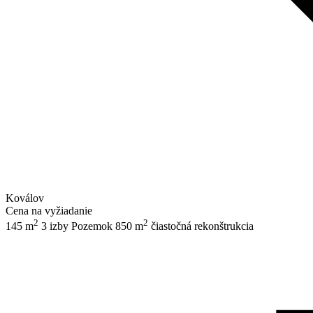
Koválov
Cena na vyžiadanie
2
2
145 m
3 izby
Pozemok 850 m
čiastočná rekonštrukcia