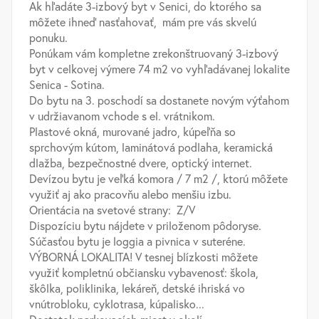
Ak hľadáte 3-izbový byt v Senici, do ktorého sa
môžete ihneď nasťahovať, mám pre vás skvelú
ponuku.
Ponúkam vám kompletne zrekonštruovaný 3-izbový
byt v celkovej výmere 74 m2 vo vyhľadávanej lokalite
Senica - Sotina.
Do bytu na 3. poschodí sa dostanete novým výťahom
v udržiavanom vchode s el. vrátnikom.
Plastové okná, murované jadro, kúpeľňa so
sprchovým kútom, laminátová podlaha, keramická
dlažba, bezpečnostné dvere, optický internet.
Devízou bytu je veľká komora / 7 m2 /, ktorú môžete
využiť aj ako pracovňu alebo menšiu izbu.
Orientácia na svetové strany: Z/V
Dispozíciu bytu nájdete v priloženom pôdoryse.
Súčasťou bytu je loggia a pivnica v suteréne.
VÝBORNÁ LOKALITA! V tesnej blízkosti môžete
využiť kompletnú občiansku vybavenosť: škola,
škôlka, poliklinika, lekáreň, detské ihriská vo
vnútrobloku, cyklotrasa, kúpalisko...