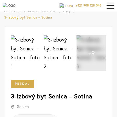
+421 908 128 046
Domov
/
Ponuka nehnuteľností
/
Byty
/
3-izbový byt Senica – Sotina
+9
PREDAJ
3-izbový byt Senica – Sotina
Senica