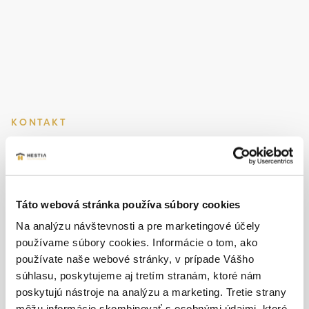
KONTAKT
Máte záujem o kúpu
nehnuteľnosti?
Napíšte nám alebo kontaktujte
Táto webová stránka používa súbory cookies
makléra.
Na analýzu návštevnosti a pre marketingové účely
používame súbory cookies. Informácie o tom, ako
používate naše webové stránky, v prípade Vášho
súhlasu, poskytujeme aj tretím stranám, ktoré nám
poskytujú nástroje na analýzu a marketing. Tretie strany
môžu informácie skombinovať s osobnými údajmi, ktoré