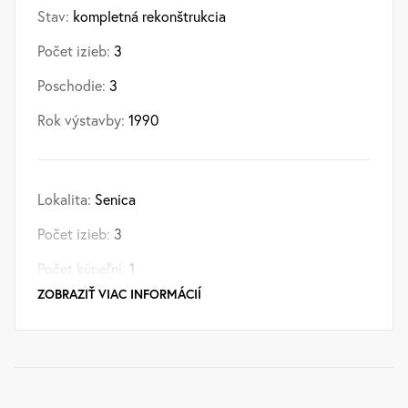
Stav:
kompletná rekonštrukcia
Počet izieb:
3
Poschodie:
3
Rok výstavby:
1990
Lokalita:
Senica
Počet izieb:
3
Počet kúpeľní:
1
ZOBRAZIŤ VIAC INFORMÁCIÍ
Podpivničený:
Áno
Internet:
optika
Príjazdová cesta:
asfaltová