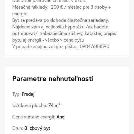
Dostatok parkovacích miest v okolí.
Mesačné náklady: 200 € / mesiac pre 3 osoby +
energie.
Byt sa predáva po dohode čiastočne zariadený.
Nájdeme vám aj najlepšiu hypotéku /ak budete
potrebovať/, zabezpečíme zmluvy, kataster, prepis
bytu aj energií - všetko v cene bytu
V prípade záujmu volajte, píšte... 0904/688590
Parametre nehnuteľnosti
Typ:
Predaj
2
Úžitková plocha:
74 m
Cena vrátane energií:
Áno
Druh:
3 izbový byt