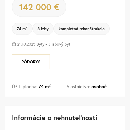
142 000 €
2
74 m
3 izby
kompletná rekonštrukcia
21.10.2025
|
Byty - 3 izbový byt
PÔDORYS
2
74 m
osobné
Úžit. plocha:
Vlastníctvo:
Informácie o nehnuteľnosti