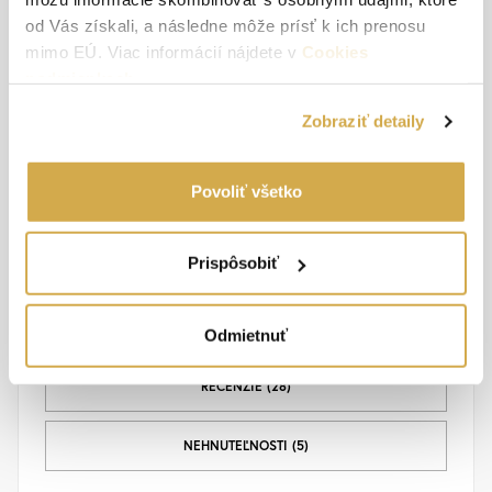
od Vás získali, a následne môže prísť k ich prenosu
mimo EÚ. Viac informácií nájdete v
Cookies
podmienkach
.
Zobraziť detaily
Ivan Žák
Realitný maklér
Povoliť všetko
+421 904 688 590
Prispôsobiť
i.zak@hestiareal.sk
Odmietnuť
RECENZIE (28)
NEHNUTEĽNOSTI (5)