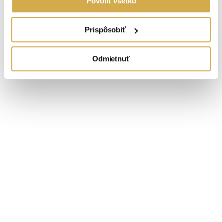
Povoliť všetko
Senica
Navigovať
Prispôsobiť
Odmietnuť