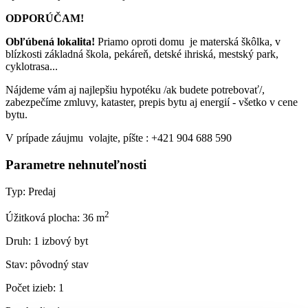
ODPORÚČAM!
Obľúbená lokalita!
Priamo oproti domu je materská škôlka, v
blízkosti základná škola, pekáreň, detské ihriská, mestský park,
cyklotrasa...
Nájdeme vám aj najlepšiu hypotéku /ak budete potrebovať/,
zabezpečíme zmluvy, kataster, prepis bytu aj energií - všetko v cene
bytu.
V prípade záujmu volajte, píšte : +421 904 688 590
Parametre nehnuteľnosti
Typ:
Predaj
2
Úžitková plocha:
36 m
Druh:
1 izbový byt
Stav:
pôvodný stav
Počet izieb:
1