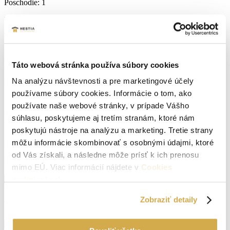
Poschodie:
1
Rok výstavby:
1982
Lokalita:
Senica
Počet izieb:
1
Táto webová stránka používa súbory cookies
Na analýzu návštevnosti a pre marketingové účely
Podpivničený:
Áno
používame súbory cookies. Informácie o tom, ako
Internet:
optika
používate naše webové stránky, v prípade Vášho
súhlasu, poskytujeme aj tretím stranám, ktoré nám
Vlastníctvo:
osobné
poskytujú nástroje na analýzu a marketing. Tretie strany
môžu informácie skombinovať s osobnými údajmi, ktoré
Energetický certifikát:
A
od Vás získali, a následne môže prísť k ich prenosu
El. napätie 230V:
Áno
mimo EÚ. Viac informácií nájdete v
Cookies
Zobraziť viac informácií
podmienkach
.
Zobraziť detaily
Pôdorys nehnuteľnosti