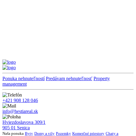
Ponuka nehnuteľností
Predávam nehnuteľnosť
Property
management
+421 908 128 046
info@hestiareal.sk
Hviezdoslavova 309/1
905 01 Senica
Naša ponuka
Byty
Domy a vily
Pozemky
Komerčné priestory
Chaty a