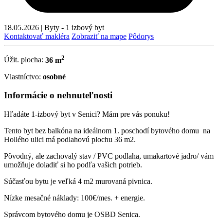
18.05.2026
|
Byty - 1 izbový byt
Kontaktovať makléra
Zobraziť na mape
Pôdorys
2
Úžit. plocha:
36 m
Vlastníctvo:
osobné
Informácie o nehnuteľnosti
Hľadáte 1-izbový byt v Senici? Mám pre vás ponuku!
Tento byt bez balkóna na ideálnom 1. poschodí bytového domu na
Hollého ulici má podlahovú plochu 36 m2.
Pôvodný, ale zachovalý stav / PVC podlaha, umakartové jadro/ vám
umožňuje doladiť si ho podľa vašich potrieb.
Súčasťou bytu je veľká 4 m2 murovaná pivnica.
Nízke mesačné náklady: 100€/mes. + energie.
Správcom bytového domu je OSBD Senica.