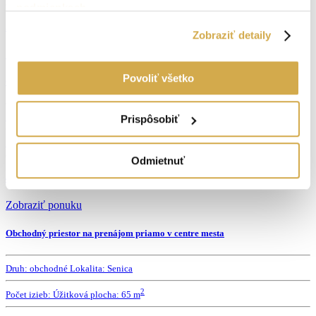
podmienkach
.
3 000 €
Zobraziť detaily
Zobraziť ponuku
Povoliť všetko
Obchodný priestor v centre mesta 56 m²
Druh:
obchodné
Lokalita:
Senica
Prispôsobiť
2
Počet izieb:
Úžitková plocha:
56 m
Odmietnuť
450 €
Zobraziť ponuku
Obchodný priestor na prenájom priamo v centre mesta
Druh:
obchodné
Lokalita:
Senica
2
Počet izieb:
Úžitková plocha:
65 m