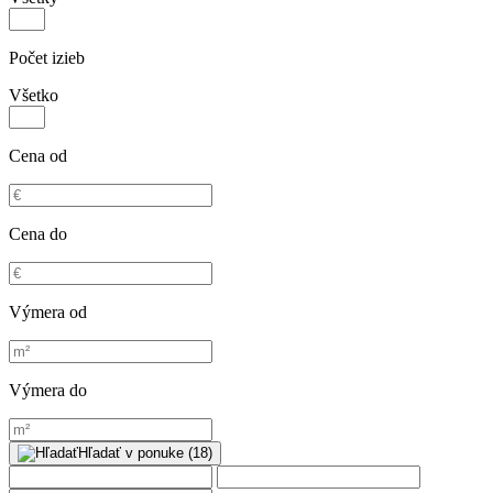
Počet izieb
Všetko
Cena od
Cena do
Výmera od
Výmera do
Hľadať
v ponuke
(
18
)