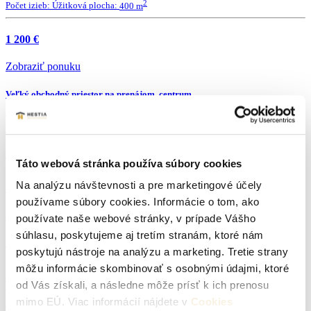
2
Počet izieb:
Úžitková plocha:
400 m
1 200 €
Zobraziť ponuku
Veľký obchodný priestor na prenájom, centrum
Druh:
obchodné
Lokalita:
Senica
2
Počet izieb:
Úžitková plocha:
250 m
Táto webová stránka používa súbory cookies
Na analýzu návštevnosti a pre marketingové účely
1 250 €
používame súbory cookies. Informácie o tom, ako
Zobraziť ponuku
používate naše webové stránky, v prípade Vášho
súhlasu, poskytujeme aj tretím stranám, ktoré nám
Veľký sklad na prenájom v priemyselnej zóne
poskytujú nástroje na analýzu a marketing. Tretie strany
môžu informácie skombinovať s osobnými údajmi, ktoré
Druh:
skladovacie
Lokalita:
Senica
od Vás získali, a následne môže prísť k ich prenosu
2
mimo EÚ. Viac informácií nájdete v
Cookies
Počet izieb:
Úžitková plocha:
1000 m