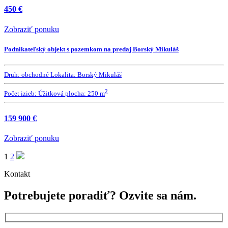
450 €
Zobraziť ponuku
Podnikateľský objekt s pozemkom na predaj Borský Mikuláš
Druh:
obchodné
Lokalita:
Borský Mikuláš
2
Počet izieb:
Úžitková plocha:
250 m
159 900 €
Zobraziť ponuku
1
2
Kontakt
Potrebujete poradiť?
Ozvite sa nám.