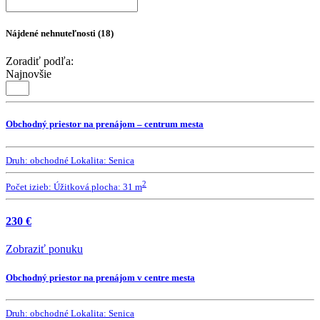
Nájdené nehnuteľnosti (18)
Zoradiť podľa:
Najnovšie
Obchodný priestor na prenájom – centrum mesta
Druh:
obchodné
Lokalita:
Senica
2
Počet izieb:
Úžitková plocha:
31 m
230 €
Zobraziť ponuku
Obchodný priestor na prenájom v centre mesta
Druh:
obchodné
Lokalita:
Senica