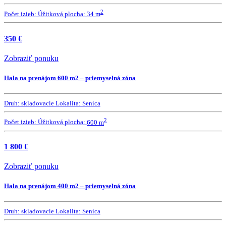
2
Počet izieb:
Úžitková plocha:
34 m
350 €
Zobraziť ponuku
Hala na prenájom 600 m2 – priemyselná zóna
Druh:
skladovacie
Lokalita:
Senica
2
Počet izieb:
Úžitková plocha:
600 m
1 800 €
Zobraziť ponuku
Hala na prenájom 400 m2 – priemyselná zóna
Druh:
skladovacie
Lokalita:
Senica