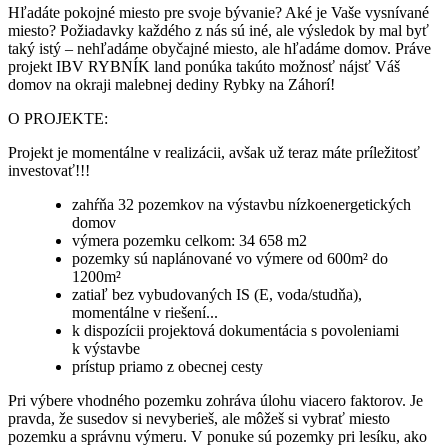
Hľadáte pokojné miesto pre svoje bývanie? Aké je Vaše vysnívané
miesto? Požiadavky každého z nás sú iné, ale výsledok by mal byť
taký istý – nehľadáme obyčajné miesto, ale hľadáme domov. Práve
projekt IBV RYBNÍK land ponúka takúto možnosť nájsť Váš
domov na okraji malebnej dediny Rybky na Záhorí!
O PROJEKTE:
Projekt je momentálne v realizácii, avšak už teraz máte príležitosť
investovať!!!
zahŕňa 32 pozemkov na výstavbu nízkoenergetických
domov
výmera pozemku celkom: 34 658 m2
pozemky sú naplánované vo výmere od 600m² do
1200m²
zatiaľ bez vybudovaných IS (E, voda/studňa),
momentálne v riešení...
k dispozícii projektová dokumentácia s povoleniami
k výstavbe
prístup priamo z obecnej cesty
Pri výbere vhodného pozemku zohráva úlohu viacero faktorov. Je
pravda, že susedov si nevyberieš, ale môžeš si vybrať miesto
pozemku a správnu výmeru. V ponuke sú pozemky pri lesíku, ako