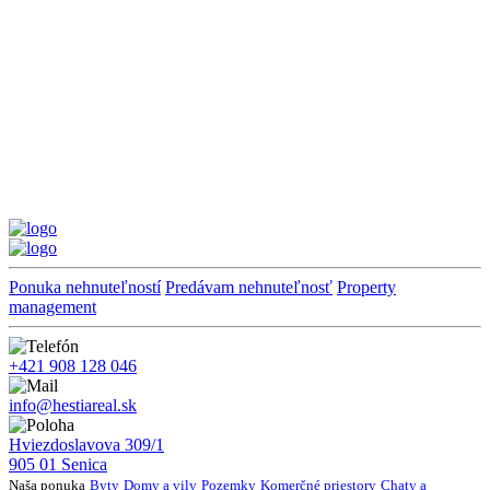
Ponuka nehnuteľností
Predávam nehnuteľnosť
Property
management
+421 908 128 046
info@hestiareal.sk
Hviezdoslavova 309/1
905 01 Senica
Naša ponuka
Byty
Domy a vily
Pozemky
Komerčné priestory
Chaty a