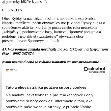
aj pozemky bližšie k „ceste“.
LOKALITA:
Obec Rybky sa nachádza na Záhorí, neďaleko mesta Senica.
Napriek menšiemu počtu obyvateľov nie je v obci Rybky núdza o
spoločenské aktivity, ktorých je počas celého roka neúrekom –
„zabíjačky“, pochovávanie basy, karneval, športové podujatia a
podobne. Tieto aktivity „zastrešujú“ obyvatelia obce
prostredníctvom športových kluboch.
Ak Vás ponuka zaujala neváhajte ma kontaktovať na telefónnom
čísle – 0907 267674.
Nami uvedená cena je vrátane poplatku za sprostredkovanie
realitnou kanceláriou, vrátane právneho servisu a všetkých
poplatkov, ako overenie podpisov, katastrálne poplatky ...
Financovanie zabezpečíme bezplatne s najlepšími podmienkami
na trhu.
Táto webová stránka používa súbory cookies
Na analýzu návštevnosti a pre marketingové účely
Parametre nehnuteľnosti
používame súbory cookies. Informácie o tom, ako
používate naše webové stránky, v prípade Vášho
Typ:
Predaj