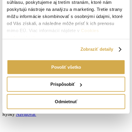
súhlasu, poskytujeme aj tretím stranám, ktoré nám
Druh:
pre bytovú výstavbu
poskytujú nástroje na analýzu a marketing. Tretie strany
Stav:
pôvodný stav
môžu informácie skombinovať s osobnými údajmi, ktoré
od Vás získali, a následne môže prísť k ich prenosu
2
Plocha pozemku:
34658 m
mimo EÚ. Viac informácií nájdete v
Cookies
podmienkach
.
Lokalita:
Rybky
Zobraziť detaily
Podpivničený:
Áno
Internet:
nie je
Povoliť všetko
Vodovod:
nie je
Prispôsobiť
Vlastníctvo:
osobné
Energetický certifikát:
A
Odmietnuť
Zobraziť viac informácií
Rybky
Navigovať