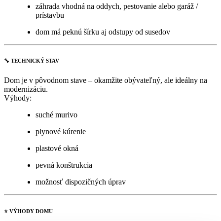
záhrada vhodná na oddych, pestovanie alebo garáž /
prístavbu
dom má peknú šírku aj odstupy od susedov
🔧
TECHNICKÝ STAV
Dom je v pôvodnom stave – okamžite obývateľný, ale ideálny na
modernizáciu.
Výhody:
suché murivo
plynové kúrenie
plastové okná
pevná konštrukcia
možnosť dispozičných úprav
⭐
VÝHODY DOMU