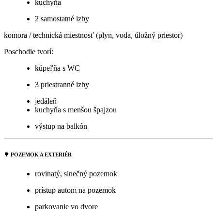
kuchyňa
2 samostatné izby
komora / technická miestnosť (plyn, voda, úložný priestor)
Poschodie tvorí:
kúpeľňa s WC
3 priestranné izby
jedáleň
kuchyňa s menšou špajzou
výstup na balkón
🌳
POZEMOK A EXTERIÉR
rovinatý, slnečný pozemok
prístup autom na pozemok
parkovanie vo dvore