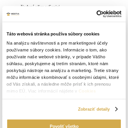
žiadaná ulica v Senici
7 izieb – výborné pre veľkú rodinu
veľké priestory + možnosť dvojgeneračného bývania
Táto webová stránka používa súbory cookies
prístup z ulice aj na parkovanie
Na analýzu návštevnosti a pre marketingové účely
slnečný pozemok
používame súbory cookies. Informácie o tom, ako
kompletná občianska vybavenosť v pešej dostupnosti
používate naše webové stránky, v prípade Vášho
súhlasu, poskytujeme aj tretím stranám, ktoré nám
V prípade záujmu o obhliadku ma kontaktujte na tel.č. 0908128046,
m.sladek@hestiareal.sk, kľudne aj cez víkend. V cene je zahrnutý
poskytujú nástroje na analýzu a marketing. Tretie strany
právny aj hypotekárny servis, vypracovanie kúpnych zmlúv,
môžu informácie skombinovať s osobnými údajmi, ktoré
overovanie podpisov, kolky na kataster. Prepis energií a odovzdanie
od Vás získali, a následne môže prísť k ich prenosu
nehnuteľnosti.
mimo EÚ. Viac informácií nájdete v
Cookies
.
podmienkach
.
Parametre nehnuteľnosti
Zobraziť detaily
Typ:
Predaj
Povoliť všetko
2