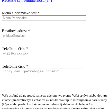
Recenzie (5)
Nehnuteľnosti (14)
Meno a priezvisko test *
Emailová adresa *
Telefónne číslo *
Telefónne číslo *
Vaše osobné údaje spracúvame za účelom vybavenia Vašej správy alebo dopytu
v rámci predzmluvných vzťahov, ak nás kontaktujete so záujmom o naše služby
(kúpa alebo predaj konkrétnej nehnuteľnosti) alebo na základe nášho
oprávneného záujmu v prípade, ak nás kontaktujete v mene právnickej osoby