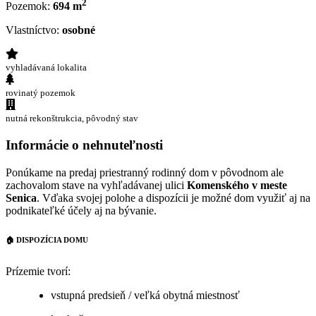
2
Pozemok:
694 m
Vlastníctvo:
osobné
vyhladávaná lokalita
rovinatý pozemok
nutná rekonštrukcia, pôvodný stav
Informácie o nehnuteľnosti
Ponúkame na predaj priestranný rodinný dom v pôvodnom ale
zachovalom stave na vyhľadávanej ulici
Komenského v meste
Senica
. Vďaka svojej polohe a dispozícii je možné dom využiť aj na
podnikateľké účely aj na bývanie.
🏠
DISPOZÍCIA DOMU
Prízemie tvorí:
vstupná predsieň / veľká obytná miestnosť