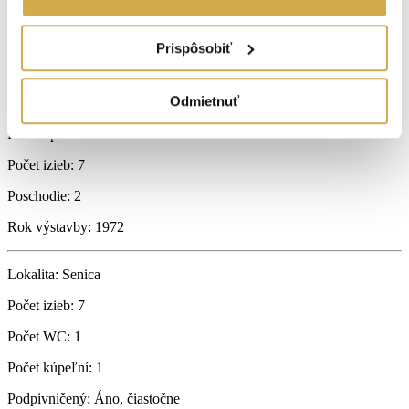
Úžitková plocha:
250 m
Druh:
Rodinný dom
Prispôsobiť
2
Zastavaná plocha:
110 m
Stav:
pôvodný stav
Odmietnuť
2
Plocha pozemku:
694 m
Počet izieb:
7
Poschodie:
2
Rok výstavby:
1972
Lokalita:
Senica
Počet izieb:
7
Počet WC:
1
Počet kúpeľní:
1
Podpivničený:
Áno, čiastočne