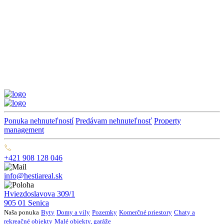
Ponuka nehnuteľností
Predávam nehnuteľnosť
Property
management
+421 908 128 046
info@hestiareal.sk
Hviezdoslavova 309/1
905 01 Senica
Naša ponuka
Byty
Domy a vily
Pozemky
Komerčné priestory
Chaty a
rekreačné objekty
Malé objekty, garáže