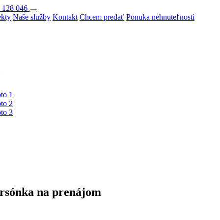
 128 046
ekty
Naše služby
Kontakt
Chcem predať
Ponuka nehnuteľností
sónka na prenájom