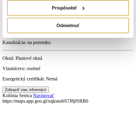
Internet:
ano
Prispôsobiť
Príjazdová cesta:
asfaltová
Vodovod:
neuvedené
Odmietnuť
Plyn:
na pozemku
Kanalizácia:
na pozemku
Okná:
Plastové okná
Vlastníctvo:
osobné
Energetický certifikát:
Nemá
Zobraziť viac informácií
Kolónia
Senica
Navigovať
https://maps.app.goo.gl/xqksnu6S7J8jfSRB6