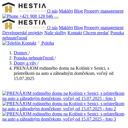
O nás
Makléri
Blog
Property management
+421 908 128 046
O nás
Makléri
Blog
Property management
Developerské projekty
Naše služby
Kontakt
Chcem predať
Ponuka
nehnuteľností
Kontakt
Poloha
Domov
/
Ponuka nehnuteľností
/
Domy a vily
/
PRENÁJOM rodinného domu na Kolónii v Senici, s
prístreškom na auto a záhradným domčekom, voľný od
15.07.2025