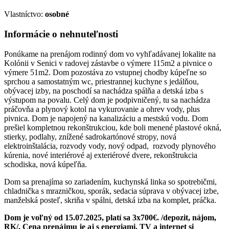
Vlastníctvo:
osobné
Informácie o nehnuteľnosti
Ponúkame na prenájom rodinný dom vo vyhľadávanej lokalite na
Kolónii v Senici v radovej zástavbe o výmere 115m2 a pivnice o
výmere 51m2. Dom pozostáva zo vstupnej chodby kúpeľne so
sprchou a samostatným wc, priestrannej kuchyne s jedálňou,
obývacej izby, na poschodí sa nachádza spálňa a detská izba s
výstupom na povalu. Celý dom je podpivničený, tu sa nachádza
práčovňa a plynový kotol na vykurovanie a ohrev vody, plus
pivnica. Dom je napojený na kanalizáciu a mestskú vodu. Dom
prešiel kompletnou rekonštrukciou, kde boli menené plastové okná,
stierky, podlahy, znížené sadrokartónové stropy, nová
elektroinštalácia, rozvody vody, nový odpad, rozvody plynového
kúrenia, nové interiérové aj exteriérové dvere, rekonštrukcia
schodiska, nová kúpeľňa.
Dom sa prenajíma so zariadením, kuchynská linka so spotrebičmi,
chladnička s mrazničkou, sporák, sedacia súprava v obývacej izbe,
manželská posteľ, skriňa v spálni, detská izba na komplet, práčka.
Dom je voľný od 15.07.2025, platí sa 3x700€. /depozit, nájom,
RK/. Cena prenájmu je aj s energiami. TV a internet si