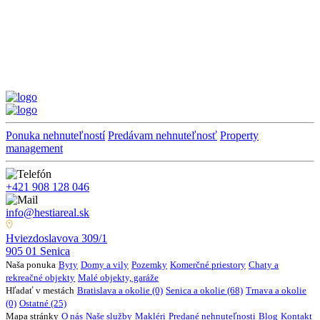
Ponuka nehnuteľností
Predávam nehnuteľnosť
Property
management
+421 908 128 046
info@hestiareal.sk
Hviezdoslavova 309/1
905 01 Senica
Naša ponuka
Byty
Domy a vily
Pozemky
Komerčné priestory
Chaty a
rekreačné objekty
Malé objekty, garáže
Hľadať v mestách
Bratislava a okolie (0)
Senica a okolie (68)
Trnava a okolie
(0)
Ostatné (25)
Mapa stránky
O nás
Naše služby
Makléri
Predané nehnuteľnosti
Blog
Kontakt