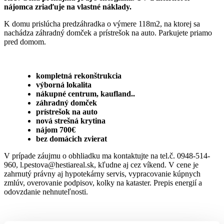
nájomca zriaďuje na vlastné náklady.
K domu prislúcha predzáhradka o výmere 118m2, na ktorej sa
nachádza záhradný domček a prístrešok na auto. Parkujete priamo
pred domom.
kompletná rekonštrukcia
výborná lokalita
nákupné centrum, kaufland..
záhradný domček
prístrešok na auto
nová strešná krytina
nájom 700€
bez domácich zvierat
V prípade záujmu o obhliadku ma kontaktujte na tel.č. 0948-514-
960, l.pestova@hestiareal.sk, kľudne aj cez víkend. V cene je
zahrnutý právny aj hypotekárny servis, vypracovanie kúpnych
zmlúv, overovanie podpisov, kolky na kataster. Prepis energií a
odovzdanie nehnuteľnosti.