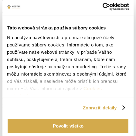
Parametre nehnuteľnosti
Typ:
Prenájom
2
Úžitková plocha:
115 m
Táto webová stránka používa súbory cookies
Druh:
Rodinný dom
Na analýzu návštevnosti a pre marketingové účely
používame súbory cookies. Informácie o tom, ako
2
Zastavaná plocha:
64 m
používate naše webové stránky, v prípade Vášho
Stav:
kompletná rekonštrukcia
súhlasu, poskytujeme aj tretím stranám, ktoré nám
poskytujú nástroje na analýzu a marketing. Tretie strany
2
Plocha pozemku:
118 m
môžu informácie skombinovať s osobnými údajmi, ktoré
Počet izieb:
3
od Vás získali, a následne môže prísť k ich prenosu
mimo EÚ. Viac informácií nájdete v
Cookies
Rok výstavby:
1945
podmienkach
.
Lokalita:
Senica
Zobraziť detaily
Počet izieb:
3
Povoliť všetko
Podpivničený:
Áno