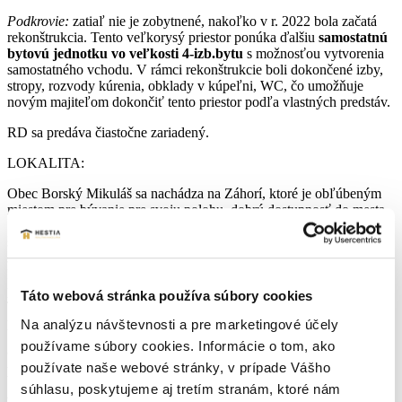
Podkrovie:
zatiaľ nie je zobytnené, nakoľko v r. 2022 bola začatá
rekonštrukcia. Tento veľkorysý priestor ponúka ďalšiu
samostatnú
bytovú jednotku vo veľkosti 4-izb.bytu
s možnosťou vytvorenia
samostatného vchodu. V rámci rekonštrukcie boli dokončené izby,
stropy, rozvody kúrenia, obklady v kúpeľni, WC, čo umožňuje
novým majiteľom dokončiť tento priestor podľa vlastných predstáv.
RD sa predáva čiastočne zariadený.
LOKALITA:
Obec Borský Mikuláš sa nachádza na Záhorí, ktoré je obľúbeným
miestom pre bývanie pre svoju polohu, dobrú dostupnosť do mesta
Senica/17 km/ a občiansku vybavenosť – základná škola, materská
škola, lekáreň, obchody. Neďaleko nájdete v jedinečnej prírodnej
scenérii Záhoria prémiové 36 jamkové golfové ihrisko Penati Golf
Resort. Ak by ste aj práve golf nehrávali, celá okolitá oblasť Vám
ponúkne aj množstvo iných športových a rekreačných aktivít.
Táto webová stránka používa súbory cookies
Turistika, kone, bicyklovanie, hubárčenie či si len vychutnáte
prechádzku v okolí borovicového lesa.
Na analýzu návštevnosti a pre marketingové účely
používame súbory cookies. Informácie o tom, ako
Objednajte si obhliadku na tel. čísle 0907 267 674 a rada Vám
používate naše webové stránky, v prípade Vášho
predstavím tento rodinný dom.
súhlasu, poskytujeme aj tretím stranám, ktoré nám