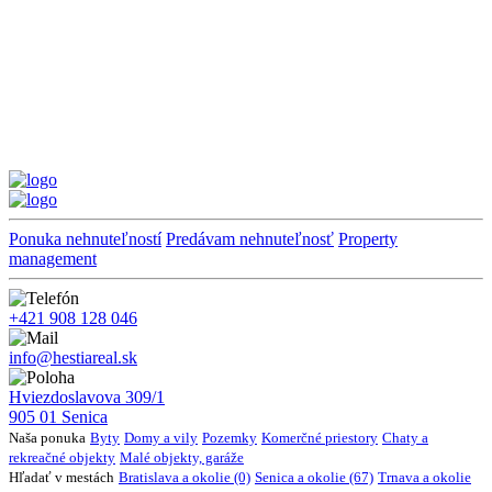
Ponuka nehnuteľností
Predávam nehnuteľnosť
Property
management
+421 908 128 046
info@hestiareal.sk
Hviezdoslavova 309/1
905 01 Senica
Naša ponuka
Byty
Domy a vily
Pozemky
Komerčné priestory
Chaty a
rekreačné objekty
Malé objekty, garáže
Hľadať v mestách
Bratislava a okolie (0)
Senica a okolie (67)
Trnava a okolie