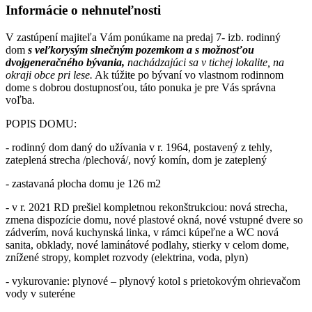
Informácie o nehnuteľnosti
V zastúpení majiteľa Vám ponúkame na predaj 7- izb. rodinný
dom
s veľkorysým slnečným pozemkom a s možnosťou
dvojgeneračného bývania,
nachádzajúci sa v tichej lokalite, na
okraji obce pri lese.
Ak túžite po bývaní vo vlastnom rodinnom
dome s dobrou dostupnosťou, táto ponuka je pre Vás správna
voľba.
POPIS DOMU:
- rodinný dom daný do užívania v r. 1964, postavený z tehly,
zateplená strecha /plechová/, nový komín, dom je zateplený
- zastavaná plocha domu je 126 m2
- v r. 2021 RD prešiel kompletnou rekonštrukciou: nová strecha,
zmena dispozície domu, nové plastové okná, nové vstupné dvere so
zádverím, nová kuchynská linka, v rámci kúpeľne a WC nová
sanita, obklady, nové laminátové podlahy, stierky v celom dome,
znížené stropy, komplet rozvody (elektrina, voda, plyn)
- vykurovanie: plynové – plynový kotol s prietokovým ohrievačom
vody v suteréne