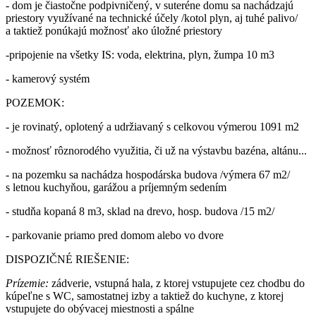
- dom je čiastočne podpivničený, v suteréne domu sa nachádzajú
priestory využívané na technické účely /kotol plyn, aj tuhé palivo/
a taktiež ponúkajú možnosť ako úložné priestory
-pripojenie na všetky IS: voda, elektrina, plyn, žumpa 10 m3
- kamerový systém
POZEMOK:
- je rovinatý, oplotený a udržiavaný s celkovou výmerou 1091 m2
- možnosť rôznorodého využitia, či už na výstavbu bazéna, altánu...
- na pozemku sa nachádza hospodárska budova /výmera 67 m2/
s letnou kuchyňou, garážou a príjemným sedením
- studňa kopaná 8 m3, sklad na drevo, hosp. budova /15 m2/
- parkovanie priamo pred domom alebo vo dvore
DISPOZIČNÉ RIEŠENIE:
Prízemie:
zádverie, vstupná hala, z ktorej vstupujete cez chodbu do
kúpeľne s WC, samostatnej izby a taktiež do kuchyne, z ktorej
vstupujete do obývacej miestnosti a spálne