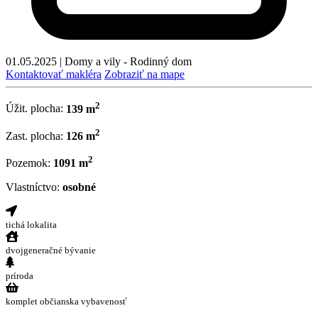
01.05.2025
|
Domy a vily - Rodinný dom
Kontaktovať makléra
Zobraziť na mape
2
Úžit. plocha:
139 m
2
Zast. plocha:
126 m
2
Pozemok:
1091 m
Vlastníctvo:
osobné
tichá lokalita
dvojgeneračné bývanie
príroda
komplet občianska vybavenosť