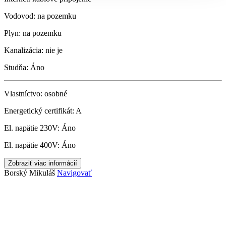
Vodovod:
na pozemku
Plyn:
na pozemku
Kanalizácia:
nie je
Studňa:
Áno
Vlastníctvo:
osobné
Energetický certifikát:
A
El. napätie 230V:
Áno
El. napätie 400V:
Áno
Zobraziť viac informácií
Borský Mikuláš
Navigovať