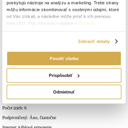
Parametre nehnuteľnosti
poskytujú nástroje na analýzu a marketing. Tretie strany
môžu informácie skombinovať s osobnými údajmi, ktoré
Typ:
Predaj
od Vás získali, a následne môže prísť k ich prenosu
2
Úžitková plocha:
139 m
mimo EÚ. Viac informácií nájdete v
Cookies
podmienkach
.
Druh:
Rodinný dom
Zobraziť detaily
2
Zastavaná plocha:
126 m
Stav:
kompletná rekonštrukcia
Povoliť všetko
2
Plocha pozemku:
1091 m
Počet izieb:
6
Prispôsobiť
Rok výstavby:
1964
Odmietnuť
Lokalita:
Borský Mikuláš
Počet izieb:
6
Podpivničený:
Áno, čiastočne
Internet:
káblové pripojenie