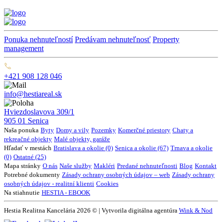
Ponuka nehnuteľností
Predávam nehnuteľnosť
Property
management
+421 908 128 046
info@hestiareal.sk
Hviezdoslavova 309/1
905 01 Senica
Naša ponuka
Byty
Domy a vily
Pozemky
Komerčné priestory
Chaty a
rekreačné objekty
Malé objekty, garáže
Hľadať v mestách
Bratislava a okolie (0)
Senica a okolie (67)
Trnava a okolie
(0)
Ostatné (25)
Mapa stránky
O nás
Naše služby
Makléri
Predané nehnuteľnosti
Blog
Kontakt
Potrebné dokumenty
Zásady ochrany osobných údajov – web
Zásady ochrany
osobných údajov - realitní klienti
Cookies
Na stiahnutie
HESTIA - EBOOK
Hestia Realitna Kancelária 2026 © | Vytvorila digitálna agentúra
Wink & Nod