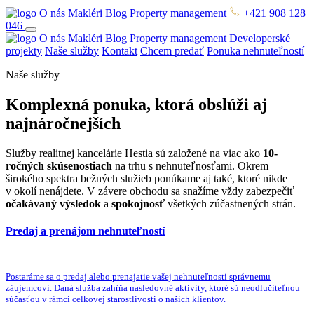
O nás
Makléri
Blog
Property management
+421 908 128
046
O nás
Makléri
Blog
Property management
Developerské
projekty
Naše služby
Kontakt
Chcem predať
Ponuka nehnuteľností
Naše služby
Komplexná ponuka, ktorá obslúži aj
najnáročnejších
Služby realitnej kancelárie Hestia sú založené na viac ako
10-
ročných skúsenostiach
na trhu s nehnuteľnosťami. Okrem
širokého spektra bežných služieb ponúkame aj také, ktoré nikde
v okolí nenájdete. V závere obchodu sa snažíme vždy zabezpečiť
očakávaný výsledok
a
spokojnosť
všetkých zúčastnených strán.
Predaj a prenájom nehnuteľností
Postaráme sa o predaj alebo prenajatie vašej nehnuteľnosti správnemu
záujemcovi. Daná služba zahŕňa nasledovné aktivity, ktoré sú neodlučiteľnou
súčasťou v rámci celkovej starostlivosti o našich klientov.