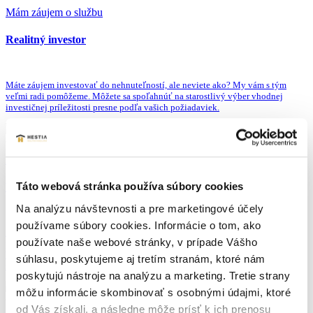
Mám záujem o službu
Realitný investor
Máte záujem investovať do nehnuteľností, ale neviete ako? My vám s tým
veľmi radi pomôžeme. Môžete sa spoľahnúť na starostlivý výber vhodnej
investičnej príležitosti presne podľa vašich požiadaviek.
Mám záujem o službu
Táto webová stránka používa súbory cookies
Výkup ornej pôdy
Na analýzu návštevnosti a pre marketingové účely
používame súbory cookies. Informácie o tom, ako
Zaoberáme sa sprostredkovaním predaja alebo prenájmu poľnohospodárskej
používate naše webové stránky, v prípade Vášho
pôdy. Ak vlastníte ornú pôdu a neviete čo s ňou, môžete sa spoľahnúť, že u nás
bude v dobrých rukách. Postaráme sa o jej predaj alebo prenájom – voľba je len
súhlasu, poskytujeme aj tretím stranám, ktoré nám
na vás.
poskytujú nástroje na analýzu a marketing. Tretie strany
môžu informácie skombinovať s osobnými údajmi, ktoré
od Vás získali, a následne môže prísť k ich prenosu