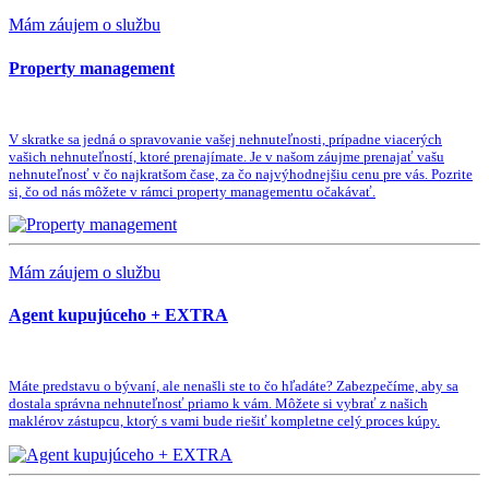
Mám záujem o službu
Property management
V skratke sa jedná o spravovanie vašej nehnuteľnosti, prípadne viacerých
vašich nehnuteľností, ktoré prenajímate. Je v našom záujme prenajať vašu
nehnuteľnosť v čo najkratšom čase, za čo najvýhodnejšiu cenu pre vás. Pozrite
si, čo od nás môžete v rámci property managementu očakávať.
Mám záujem o službu
Agent kupujúceho + EXTRA
Máte predstavu o bývaní, ale nenašli ste to čo hľadáte? Zabezpečíme, aby sa
dostala správna nehnuteľnosť priamo k vám. Môžete si vybrať z našich
maklérov zástupcu, ktorý s vami bude riešiť kompletne celý proces kúpy.