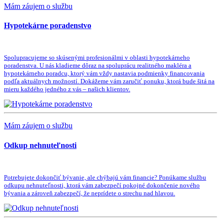
Mám záujem o službu
Hypotekárne poradenstvo
Spolupracujeme so skúsenými profesionálmi v oblasti hypotekárneho
poradenstva. U nás kladieme dôraz na spoluprácu realitného makléra a
hypotekárneho poradcu, ktorý vám vždy nastavia podmienky financovania
podľa aktuálnych možností. Dokážeme vám zaručiť ponuku, ktorá bude šitá na
mieru každého jedného z vás – našich klientov.
Mám záujem o službu
Odkup nehnuteľnosti
Potrebujete dokončiť bývanie, ale chýbajú vám financie? Ponúkame službu
odkupu nehnuteľnosti, ktorá vám zabezpečí pokojné dokončenie nového
bývania a zároveň zabezpečí, že neprídete o strechu nad hlavou.