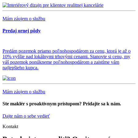
Mám záujem o službu
Predaj ornej pôdy
Predám pozemok priamo poľnohospodárom za cenu, ktorá je až o
10% vyššie nad lokálnymi trhovými cenami. Stanovte si cenu, my
váš pozemok ponúkneme poľnohospodárom a zaistíme vám
najlepšieho kupca.
Mám záujem o službu
Ste maklér s
proaktívnym
prístupom? Pridajte sa k nám.
Dajte nám o sebe vedieť
Kontakt