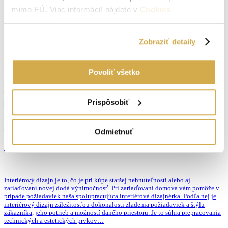
Mám záujem o službu
mimo EÚ. Viac informácií nájdete v
Cookies
podmienkach
.
Oceňovanie nehnuteľností
Zobraziť detaily
Správne ocenenie nehnuteľnosti je prvým krokom k predaju nehnuteľnosti za
reálnu trhovú cenu. Taktiež je možné ocenenie využiť napr. pri dedičských
Povoliť všetko
konaniach, majetkových vysporiadaniach, súdnych sporoch atď. Ocenenie nie
je relevantným podkladom pre banky, ale môžete nás kontaktovať pre
odporučenie znalca.
Prispôsobiť
Mám záujem o službu
Odmietnuť
Interiérový dizajn pre klientov realitnej kancelárie
Interiérový dizajn je to, čo je pri kúpe staršej nehnuteľnosti alebo aj
zariaďovaní novej dodá výnimočnosť. Pri zariaďovaní domova vám pomôže v
prípade požiadaviek naša spolupracujúca interiérová dizajnérka. Podľa nej je
interiérový dizajn záležitosťou dokonalosti zladenia požiadaviek a štýlu
zákazníka, jeho potrieb a možností daného priestoru. Je to súhra prepracovania
technických a estetických prvkov…