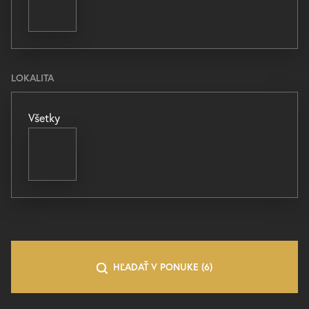
LOKALITA
Všetky
HĽADAŤ
V PONUKE
(
6
)